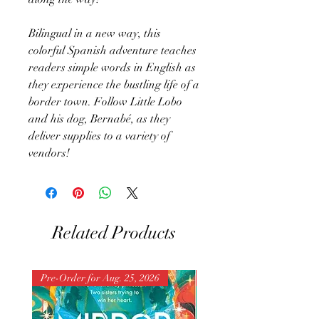
Bilingual in a new way, this
colorful Spanish adventure teaches
readers simple words in English as
they experience the bustling life of a
border town. Follow Little Lobo
and his dog, Bernabé, as they
deliver supplies to a variety of
vendors!
Related Products
Pre-Order for Aug. 25, 2026
Pre-Order for Aug. 25, 202