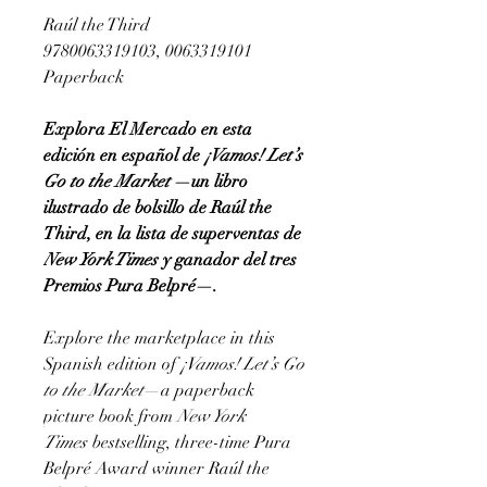
Raúl the Third
9780063319103, 0063319101
Paperback
Explora El Mercado en esta
edición en español de
¡Vamos! Let’s
Go to the Market
—un libro
ilustrado de bolsillo de Raúl the
Third, en la lista de superventas de
New York Times
y ganador del tres
Premios Pura Belpré—.
Explore the marketplace in this
Spanish edition of
¡Vamos! Let’s Go
to the Market
—a paperback
picture book from
New York
Times
bestselling, three-time Pura
Belpré Award winner Raúl the