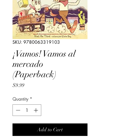
SKU: 9780063319103
¡Vamos! Vamos al
mercado
(Paperback)
Price
$9.99
Quantity
*
Add to Cart