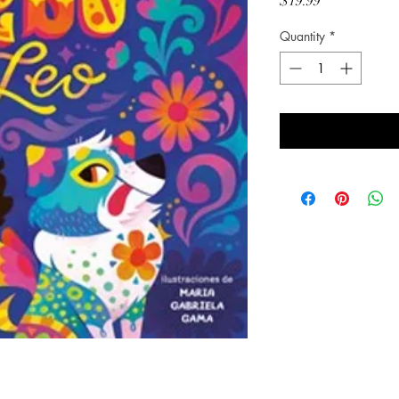
Price
$19.99
Quantity
*