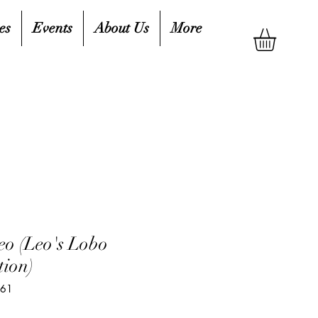
es
Events
About Us
More
eo (Leo's Lobo
tion)
861