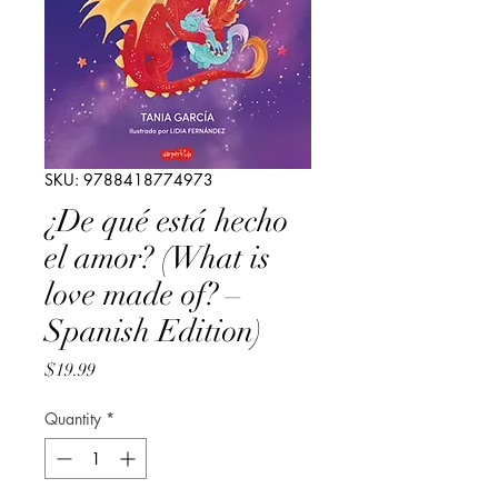
SKU: 9788418774973
¿De qué está hecho
el amor? (What is
love made of? –
Spanish Edition)
Price
$19.99
Quantity
*