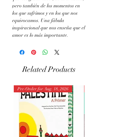
pero también de los momentos en
los que sufrimos y en los que nos
equivocamos. Una fábula
inspiracional que nos enseña que el
amor es lo más importante.
Related Products
Pre-Order for Aug. 18, 2026
Pre-Order for Aug. 25, 202