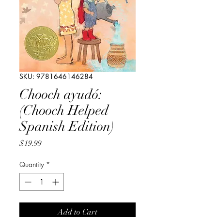
SKU: 9781646146284
Chooch ayudó:
(Chooch Helped
Spanish Edition)
Price
$19.99
Quantity
*
Add to Cart