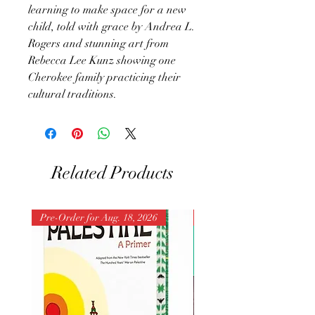
learning to make space for a new
child, told with grace by Andrea L.
Rogers and stunning art from
Rebecca Lee Kunz showing one
Cherokee family practicing their
cultural traditions.
Related Products
Pre-Order for Aug. 18, 2026
Pre-Order for Aug. 25, 202