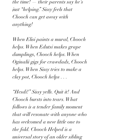
the time! — their parents say he’s
just “helping.” Sissy feels that
Chooch can get away with
anything!
When Elisi paints a mural, Chooch
helps. When Edutsi makes grape
dumplings, Chooch helps. When
Oginalii gigs for crawdads, Chooch
helps. When Sissy tries to make a
clay pot, Chooch helps . . .
“Hesdi!” Sissy yells. Quit it! And
Chooch bursts into tears. What
follows is a tender family moment
that will resonate with anyone who
has welcomed a new little one to
the fold. Chooch Helped is a
universal story of an older sibling